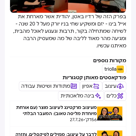
בפרק הזה של רדיו באטן, יהודית אשר מארחת את
אייל בינו - יזם ומשקיע שחי בניו יורק מעל ל 20 שנה -
לשיחה שמתחילה בקור, תרבות וגעגוע לאוכל מהבית,
ומגיעה מהר מאוד לליבה של מה שמעסיק הרבה
מאיתנו עכשיו.
מקורות נוספים
triolla
פודקאסטים מאותן קטגוריות
עיצוב
אפיון
מתודות ושיטות עבודה
כלים
בינה מלאכותית
מעיצוב מרקטינג לעיצוב מוצר (עם אורחת
מיוחדת מליסה טאוב): המעבר הבלתי
56
דק׳
•
27.7.26
אפשרי, אפשרי
לדבר על עיצוב: ממילים לפיקסלים, וחזרה