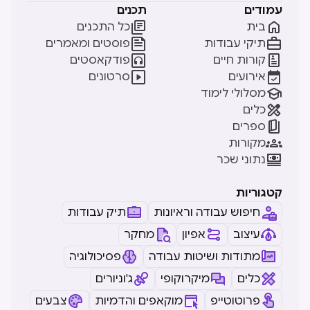
עמודים
תכנים


בית
כל התכנים


תיקי עבודות
פוסטים ומאמרים


קורות חיים
פודקאסטים


אירועים
סרטונים

מסלולי לימוד

כלים

ספרים

מקורות

נתוני שכר
קטגוריות
חיפוש עבודה וראיונות
תיק עבודות
עיצוב
אפיון
מחקר
מתודות ושיטות עבודה
פסיכולוגיה
כלים
מיקרוקופי
ג'וניורים
פרוטוטייפ
מוקאפים והדמיות
צבעים