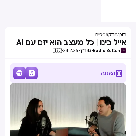
תוכן
/
פודקאסטים
אייל בינו | כל מעצב הוא יזם עם AI
Radio Button
•
43
דק׳
•
24.2.26
•
🇮🇱



האזנה