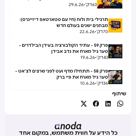
63
דק׳
•
29.6.26
תרגילי בית ולוח (חי! עם סטארטאפ דיזיינרס):
מבחנים ישנים בעולם חדש
70
דק׳
•
22.6.26
פרק 59 - עתיד הקולבורציה בעידן הבילדרים -
סער גיל מארח את נדב אבידן
43
דק׳
•
19.6.26
פרק 58 - תתחילו מדף ועט לפני שרצים לצ׳אט -
סער גיל מארח את פיי ברק
36
דק׳
•
10.6.26
שיתוף




כל הידע על חווית משתמש, במקום אחד