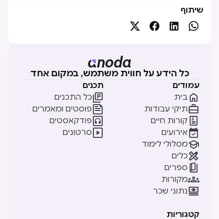
שיתוף




כל הידע על חווית משתמש, במקום אחד
עמודים
תכנים


בית
כל התכנים


תיקי עבודות
פוסטים ומאמרים


קורות חיים
פודקאסטים


אירועים
סרטונים

מסלולי לימוד

כלים

ספרים

מקורות

נתוני שכר
קטגוריות