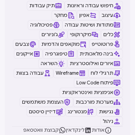
חיפוש עבודה וראיונות
תיק עבודות
עיצוב
אפיון
מחקר
מתודות ושיטות עבודה
פסיכולוגיה
כלים
מיקרוקופי
ג'וניורים
פרוטוטייפ
מוקאפים והדמיות
צבעים
בינה מלאכותית
טיפוגרפיה
אייקונים
איורים ואילוסטרציות
השראה
תרגילי לוח
Wireframe
עבודה בצוות
Low Code פיתוח
אנימציות ואינטראקציות
מערכות מורכבות
העצמת משתמשים
נגישות
מנטורינג
דיזיין סיסטם
ניהול



אודות
לינקדאין
קבוצת וואטסאפ