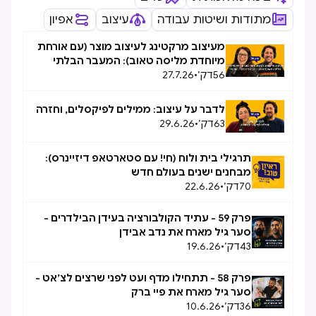
מתודות ושיטות עבודה
עיצוב
אפיון
מעיצוב מרקטינג לעיצוב מוצר (עם אורחת
מיוחדת מליסה טאוב): המעבר הבלתי
56
דק׳
•
27.7.26
אפשרי, אפשרי
לדבר על עיצוב: ממילים לפיקסלים, וחזרה
63
דק׳
•
29.6.26
תרגילי בית ולוח (חי! עם סטארטאפ דיזיינרס):
מבחנים ישנים בעולם חדש
70
דק׳
•
22.6.26
פרק 59 - עתיד הקולבורציה בעידן הבילדרים -
סער גיל מארח את נדב אבידן
43
דק׳
•
19.6.26
פרק 58 - תתחילו מדף ועט לפני שרצים לצ׳אט -
סער גיל מארח את פיי ברק
36
דק׳
•
10.6.26