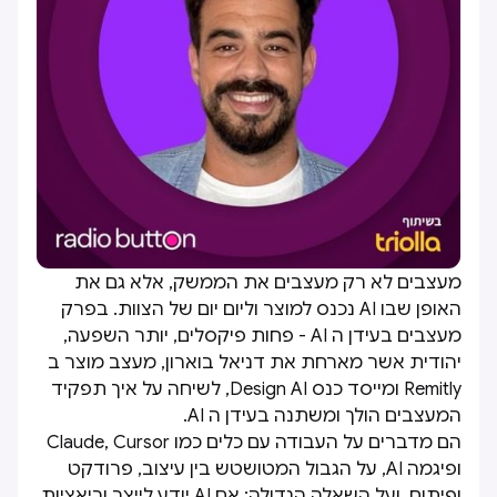
מעצבים לא רק מעצבים את הממשק, אלא גם את
האופן שבו AI נכנס למוצר וליום יום של הצוות. בפרק
מעצבים בעידן ה AI - פחות פיקסלים, יותר השפעה,
יהודית אשר מארחת את דניאל בוארון, מעצב מוצר ב
Remitly ומייסד כנס Design AI, לשיחה על איך תפקיד
המעצבים הולך ומשתנה בעידן ה AI.
הם מדברים על העבודה עם כלים כמו Claude, Cursor
ופיגמה AI, על הגבול המטושטש בין עיצוב, פרודקט
ופיתוח, ועל השאלה הגדולה: אם AI יודע לייצר וריאציות,