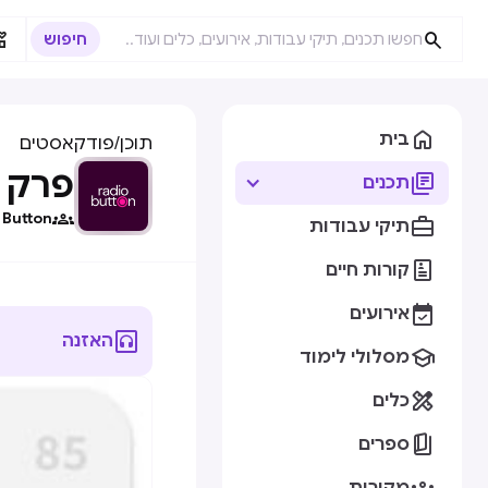



בית
תוכן
/
פודקאסטים
פרק 85 עודד עזר | טיפוגרפיה בממשקים

תכנים

 Button

תיקי עבודות

קורות חיים

אירועים

האזנה

מסלולי לימוד

כלים

ספרים
