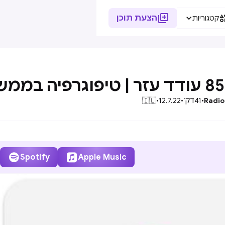

הצעת תוכן
קטגוריות
Radio
•
41
דק׳
•
12.7.22
•
🇮🇱


Spotify
Apple Music