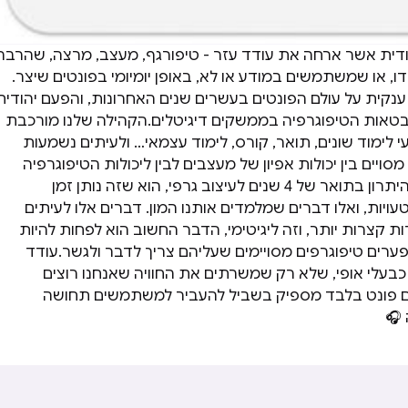
ודית אשר ארחה את עודד עזר - טיפורגף, מעצב, מרצה, שהרבה
ו, או שמשתמשים במודע או לא, באופן יומיומי בפונטים שיצר.
נקית על עולם הפונטים בעשרים שנים האחרונות, והפעם יהודית
בטאות הטיפוגרפיה בממשקים דיגיטלים.הקהילה שלנו מורכבת
לימוד שונים, תואר, קורס, לימוד עצמאי… ולעיתים נשמעות
ויים בין יכולות אפיון של מעצבים לבין ליכולות הטיפוגרפיה
שלהם. עודד טוען שהיתרון בתואר של 4 שנים לעיצוב גרפי, הוא שזה נותן זמן
ויות, ואלו דברים שמלמדים אותנו המון. דברים אלו לעיתים
צרות יותר, וזה ליגיטימי, הדבר החשוב הוא לפחות להיות
ערים טיפוגרפים מסויימים שעליהם צריך לדבר ולגשר.עודד
בעלי אופי, שלא רק שמשרתים את החוויה שאנחנו רוצים
ם פונט בלבד מספיק בשביל להעביר למשתמשים תחושה
🎧