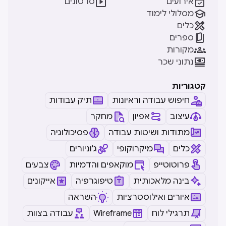


אירועים
סרטונים

מסלולי לימוד

כלים

ספרים

מקורות

נתוני שכר
קטגוריות
חיפוש עבודה וראיונות
תיק עבודות
עיצוב
אפיון
מחקר
מתודות ושיטות עבודה
פסיכולוגיה
כלים
מיקרוקופי
ג'וניורים
פרוטוטייפ
מוקאפים והדמיות
צבעים
בינה מלאכותית
טיפוגרפיה
אייקונים
איורים ואילוסטרציות
השראה
תרגילי לוח
Wireframe
עבודה בצוות