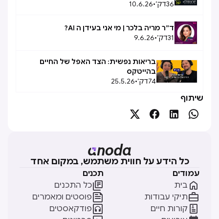
36
דק׳
•
10.6.26
ד״ר מריה בלכר | מי אני בעידן ה AI?
31
דק׳
•
9.6.26
בריאות נפשית: הצד האפל של החיים
בהייטקס
74
דק׳
•
25.5.26
שיתוף




כל הידע על חווית משתמש, במקום אחד
עמודים
תכנים


בית
כל התכנים


תיקי עבודות
פוסטים ומאמרים


קורות חיים
פודקאסטים