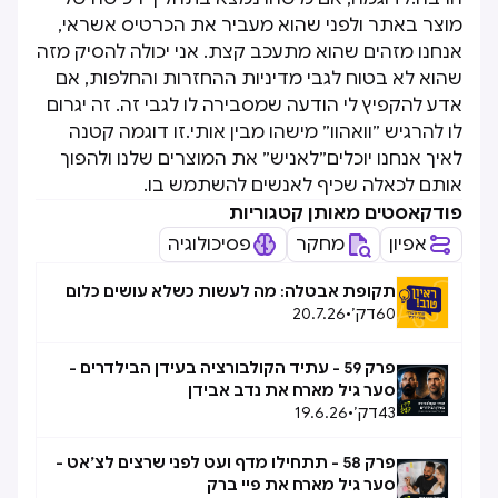
מוצר באתר ולפני שהוא מעביר את הכרטיס אשראי,
אנחנו מזהים שהוא מתעכב קצת. אני יכולה להסיק מזה
שהוא לא בטוח לגבי מדיניות ההחזרות והחלפות, אם
אדע להקפיץ לי הודעה שמסבירה לו לגבי זה. זה יגרום
לו להרגיש ״וואהוו״ מישהו מבין אותי.זו דוגמה קטנה
לאיך אנחנו יוכלים״לאניש״ את המוצרים שלנו ולהפוך
אותם לכאלה שכיף לאנשים להשתמש בו.
פודקאסטים מאותן קטגוריות
אפיון
מחקר
פסיכולוגיה
תקופת אבטלה: מה לעשות כשלא עושים כלום
60
דק׳
•
20.7.26
פרק 59 - עתיד הקולבורציה בעידן הבילדרים -
סער גיל מארח את נדב אבידן
43
דק׳
•
19.6.26
פרק 58 - תתחילו מדף ועט לפני שרצים לצ׳אט -
סער גיל מארח את פיי ברק