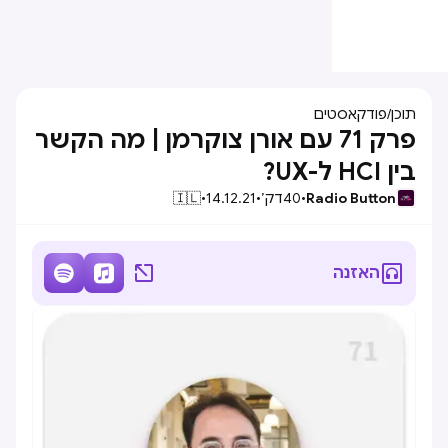
תוכן
/
פודקאסטים
פרק 71 עם אורן צוקרמן | מה הקשר
בין HCI ל-UX?
Radio Button
•
40
דק׳
•
14.12.21
•
🇮🇱




האזנה