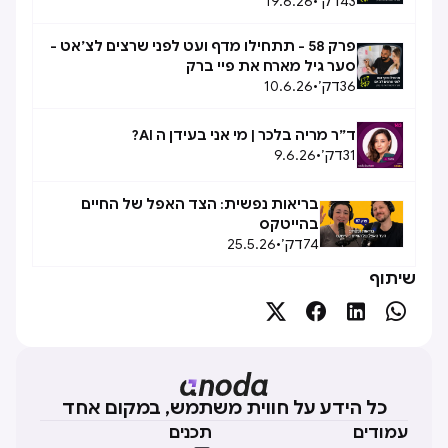
43
דק׳
•
19.6.26
פרק 58 - תתחילו מדף ועט לפני שרצים לצ׳אט -
סער גיל מארח את פיי ברק
36
דק׳
•
10.6.26
ד״ר מריה בלכר | מי אני בעידן ה AI?
31
דק׳
•
9.6.26
בריאות נפשית: הצד האפל של החיים
בהייטקס
74
דק׳
•
25.5.26
שיתוף




כל הידע על חווית משתמש, במקום אחד
עמודים
תכנים