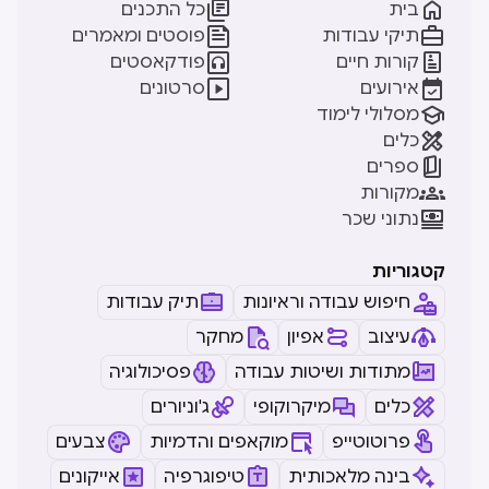


בית
כל התכנים


תיקי עבודות
פוסטים ומאמרים


קורות חיים
פודקאסטים


אירועים
סרטונים

מסלולי לימוד

כלים

ספרים

מקורות

נתוני שכר
קטגוריות
חיפוש עבודה וראיונות
תיק עבודות
עיצוב
אפיון
מחקר
מתודות ושיטות עבודה
פסיכולוגיה
כלים
מיקרוקופי
ג'וניורים
פרוטוטייפ
מוקאפים והדמיות
צבעים
בינה מלאכותית
טיפוגרפיה
אייקונים