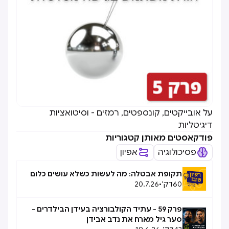
על אובייקטים, קונספטים, רמזים - וסיטואציות
דיגיטליות
פודקאסטים מאותן קטגוריות
פסיכולוגיה
אפיון
תקופת אבטלה: מה לעשות כשלא עושים כלום
60
דק׳
•
20.7.26
פרק 59 - עתיד הקולבורציה בעידן הבילדרים -
סער גיל מארח את נדב אבידן