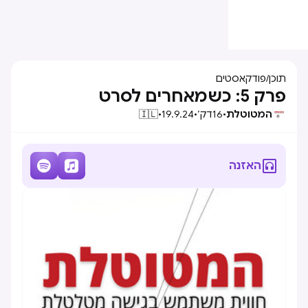
תוכן
/
פודקאסטים
פרק 5: כשמאחרים לסרט
המטוטלת
•
16
דק׳
•
19.9.24
•
🇮🇱



האזנה