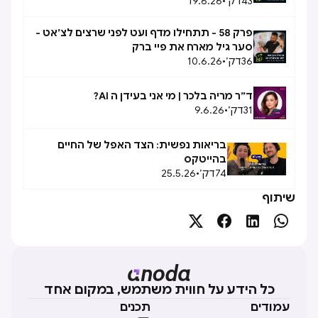
43
דק׳
•
19.6.26
פרק 58 - תתחילו מדף ועט לפני שרצים לצ׳אט -
סער גיל מארח את פיי ברק
36
דק׳
•
10.6.26
ד״ר מריה בלכר | מי אני בעידן ה AI?
31
דק׳
•
9.6.26
בריאות נפשית: הצד האפל של החיים
בהייטקס
74
דק׳
•
25.5.26
שיתוף




כל הידע על חווית משתמש, במקום אחד
עמודים
תכנים