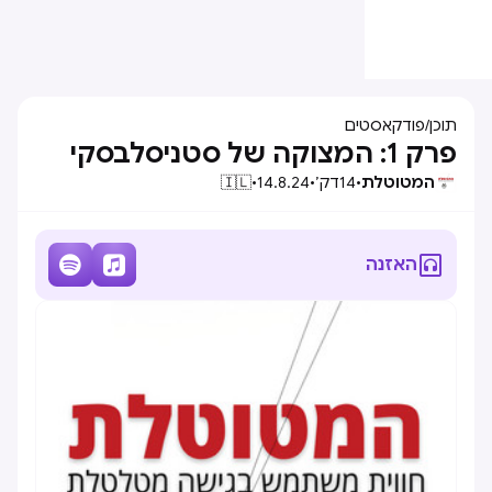
תוכן
/
פודקאסטים
פרק 1: המצוקה של סטניסלבסקי
המטוטלת
•
14
דק׳
•
14.8.24
•
🇮🇱



האזנה