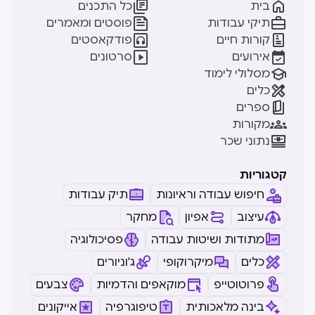


בית
כל התכנים


תיקי עבודות
פוסטים ומאמרים


קורות חיים
פודקאסטים


אירועים
סרטונים

מסלולי לימוד

כלים

ספרים

מקורות

נתוני שכר
קטגוריות
חיפוש עבודה וראיונות
תיק עבודות
עיצוב
אפיון
מחקר
מתודות ושיטות עבודה
פסיכולוגיה
כלים
מיקרוקופי
ג'וניורים
פרוטוטייפ
מוקאפים והדמיות
צבעים
בינה מלאכותית
טיפוגרפיה
אייקונים