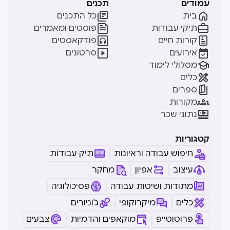
עמודים
תכנים


בית
כל התכנים


תיקי עבודות
פוסטים ומאמרים


קורות חיים
פודקאסטים


אירועים
סרטונים

מסלולי לימוד

כלים

ספרים

מקורות

נתוני שכר
קטגוריות
חיפוש עבודה וראיונות
תיק עבודות
עיצוב
אפיון
מחקר
מתודות ושיטות עבודה
פסיכולוגיה
כלים
מיקרוקופי
ג'וניורים
פרוטוטייפ
מוקאפים והדמיות
צבעים