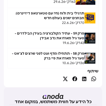
63
דק׳
•
29.6.26
תרגילי בית ולוח (חי! עם סטארטאפ דיזיינרס):
מבחנים ישנים בעולם חדש
70
דק׳
•
22.6.26
פרק 59 - עתיד הקולבורציה בעידן הבילדרים -
סער גיל מארח את נדב אבידן
43
דק׳
•
19.6.26
פרק 58 - תתחילו מדף ועט לפני שרצים לצ׳אט -
סער גיל מארח את פיי ברק
36
דק׳
•
10.6.26
שיתוף




כל הידע על חווית משתמש, במקום אחד