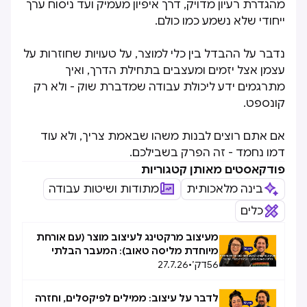
מהגדרת רעיון מדויק, דרך איפיון מעמיק ועד ניסוח ערך
ייחודי שלא נשמע כמו כולם.
נדבר על ההבדל בין כלי למוצר, על טעויות שחוזרות על
עצמן אצל יזמים ומעצבים בתחילת הדרך, ואיך
מתרגמים ידע ליכולת עבודה שמדברת שוק - ולא רק
קונספט.
אם אתם רוצים לבנות משהו שבאמת צריך, ולא עוד
דמו נחמד - זה הפרק בשבילכם.
פודקאסטים מאותן קטגוריות
בינה מלאכותית
מתודות ושיטות עבודה
כלים
מעיצוב מרקטינג לעיצוב מוצר (עם אורחת
מיוחדת מליסה טאוב): המעבר הבלתי
56
דק׳
•
27.7.26
אפשרי, אפשרי
לדבר על עיצוב: ממילים לפיקסלים, וחזרה