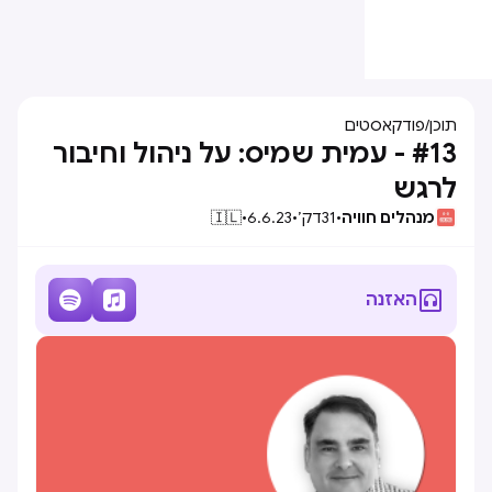
תוכן
/
פודקאסטים
#13 - עמית שמיס: על ניהול וחיבור
לרגש
מנהלים חוויה
•
31
דק׳
•
6.6.23
•
🇮🇱



האזנה