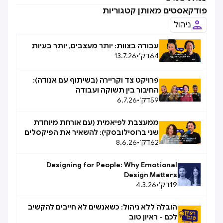
פודקאסטים מאותן קטגוריות
ניהול
עבודה בצוות: יותר מעצבים, יותר בעיות
64
דק׳
•
13.7.26
פרויקט צד וקריירה (בשיתוף עם אנודה):
החיבור בין תשוקה ועבודה
59
דק׳
•
6.7.26
ממעצבת לפיאמית (עם אורחת מיוחדת
שני ברוסילובסקי): להשאיר את הפיקסלים
62
דק׳
מאחור
•
8.6.26
Designing for People: Why Emotional
Design Matters
19
דק׳
•
4.3.26
הובלה ללא ניהול: כשאנשים לא חייבים להקשיב
לכם - ראיון טוב