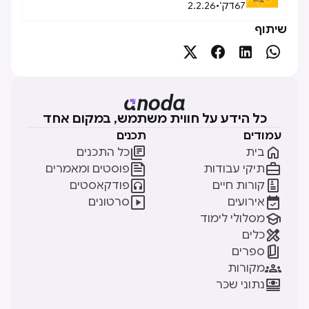
67
דק׳
•
2.2.26
שיתוף




כל הידע על חווית משתמש, במקום אחד
עמודים
תכנים


בית
כל התכנים


תיקי עבודות
פוסטים ומאמרים


קורות חיים
פודקאסטים


אירועים
סרטונים

מסלולי לימוד

כלים

ספרים

מקורות

נתוני שכר