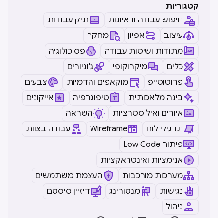
קטגוריות
חיפוש עבודה וראיונות
תיק עבודות
עיצוב
אפיון
מחקר
מתודות ושיטות עבודה
פסיכולוגיה
כלים
מיקרוקופי
ג'וניורים
פרוטוטייפ
מוקאפים והדמיות
צבעים
בינה מלאכותית
טיפוגרפיה
אייקונים
איורים ואילוסטרציות
השראה
תרגילי לוח
Wireframe
עבודה בצוות
Low Code פיתוח
אנימציות ואינטראקציות
מערכות מורכבות
העצמת משתמשים
נגישות
מנטורינג
דיזיין סיסטם
ניהול