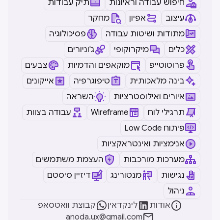
חיפוש עבודה וראיונות
תיק עבודות
עיצוב
אפיון
מחקר
מתודות ושיטות עבודה
פסיכולוגיה
כלים
מיקרוקופי
ג'וניורים
פרוטוטייפ
מוקאפים והדמיות
צבעים
בינה מלאכותית
טיפוגרפיה
אייקונים
איורים ואילוסטרציות
השראה
תרגילי לוח
Wireframe
עבודה בצוות
Low Code פיתוח
אנימציות ואינטראקציות
מערכות מורכבות
העצמת משתמשים
נגישות
מנטורינג
דיזיין סיסטם
ניהול



אודות
לינקדאין
קבוצת וואטסאפ

anoda.ux@gmail.com