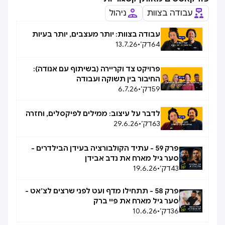
עבודה בצוות
ניהול
עבודה בצוות: יותר מעצבים, יותר בעיות
64
דק׳
•
13.7.26
פרויקט צד וקריירה (בשיתוף עם אנודה):
החיבור בין תשוקה ועבודה
59
דק׳
•
6.7.26
לדבר על עיצוב: ממילים לפיקסלים, וחזרה
63
דק׳
•
29.6.26
פרק 59 - עתיד הקולבורציה בעידן הבילדרים -
סער גיל מארח את נדב אבידן
43
דק׳
•
19.6.26
פרק 58 - תתחילו מדף ועט לפני שרצים לצ׳אט -
סער גיל מארח את פיי ברק
36
דק׳
•
10.6.26