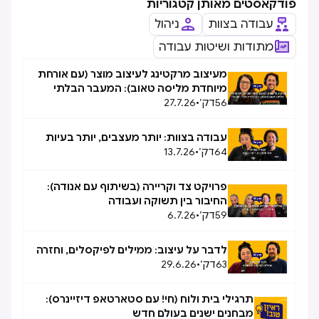
פודקאסטים מאותן קטגוריות
עבודה בצוות
ניהול
מתודות ושיטות עבודה
מעיצוב מרקטינג לעיצוב מוצר (עם אורחת
מיוחדת מליסה טאוב): המעבר הבלתי
56
דק׳
•
27.7.26
אפשרי, אפשרי
עבודה בצוות: יותר מעצבים, יותר בעיות
64
דק׳
•
13.7.26
פרויקט צד וקריירה (בשיתוף עם אנודה):
החיבור בין תשוקה ועבודה
59
דק׳
•
6.7.26
לדבר על עיצוב: ממילים לפיקסלים, וחזרה
63
דק׳
•
29.6.26
תרגילי בית ולוח (חי! עם סטארטאפ דיזיינרס):
מבחנים ישנים בעולם חדש