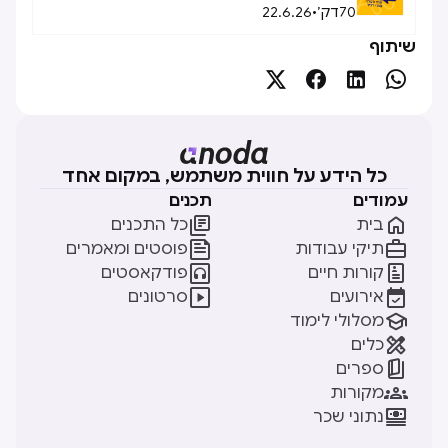
70
דק׳
•
22.6.26
שיתוף




כל הידע על חווית משתמש, במקום אחד
עמודים
תכנים


בית
כל התכנים


תיקי עבודות
פוסטים ומאמרים


קורות חיים
פודקאסטים


אירועים
סרטונים

מסלולי לימוד

כלים

ספרים

מקורות

נתוני שכר