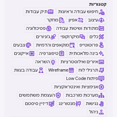
קטגוריות
חיפוש עבודה וראיונות
תיק עבודות
עיצוב
אפיון
מחקר
מתודות ושיטות עבודה
פסיכולוגיה
כלים
מיקרוקופי
ג'וניורים
פרוטוטייפ
מוקאפים והדמיות
צבעים
בינה מלאכותית
טיפוגרפיה
אייקונים
איורים ואילוסטרציות
השראה
תרגילי לוח
Wireframe
עבודה בצוות
Low Code פיתוח
אנימציות ואינטראקציות
מערכות מורכבות
העצמת משתמשים
נגישות
מנטורינג
דיזיין סיסטם
ניהול