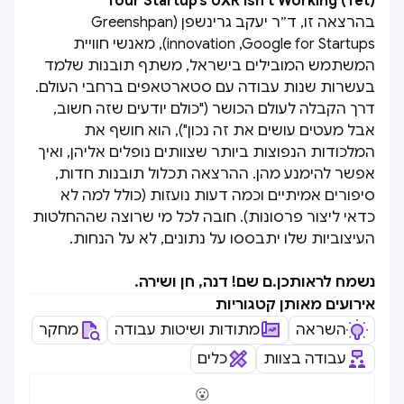
Your Startup’s UXR Isn’t Working (Yet)
בהרצאה זו, ד״ר יעקב גרינשפן (Greenshpan
innovation ,Google for Startups), מאנשי חוויית
המשתמש המובילים בישראל, משתף תובנות שלמד
בעשרות שנות עבודה עם סטארטאפים ברחבי העולם.
דרך הקבלה לעולם הכושר ("כולם יודעים שזה חשוב,
אבל מעטים עושים את זה נכון"), הוא חושף את
המלכודות הנפוצות ביותר שצוותים נופלים אליהן, ואיך
אפשר להימנע מהן. ההרצאה תכלול תובנות חדות,
סיפורים אמיתיים וכמה דעות נועזות (כולל למה לא
כדאי ליצור פרסונות). חובה לכל מי שרוצה שההחלטות
העיצוביות שלו יתבססו על נתונים, לא על הנחות.
נשמח לראותכן.ם שם! דנה, חן ושירה.
אירועים מאותן קטגוריות
השראה
מתודות ושיטות עבודה
מחקר
עבודה בצוות
כלים
😮