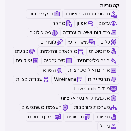
קטגוריות
חיפוש עבודה וראיונות
תיק עבודות
עיצוב
אפיון
מחקר
מתודות ושיטות עבודה
פסיכולוגיה
כלים
מיקרוקופי
ג'וניורים
פרוטוטייפ
מוקאפים והדמיות
צבעים
בינה מלאכותית
טיפוגרפיה
אייקונים
איורים ואילוסטרציות
השראה
תרגילי לוח
Wireframe
עבודה בצוות
Low Code פיתוח
אנימציות ואינטראקציות
מערכות מורכבות
העצמת משתמשים
נגישות
מנטורינג
דיזיין סיסטם
ניהול