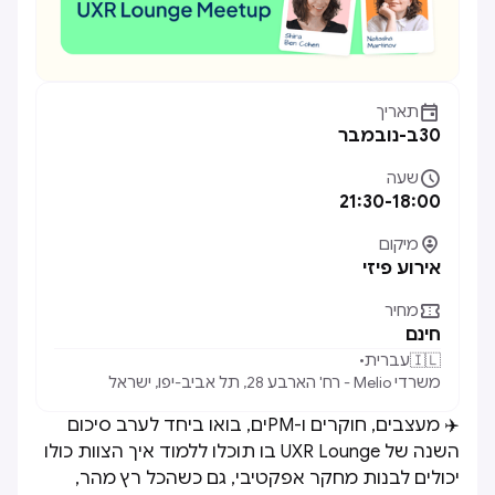

תאריך
30
ב-
נובמבר

שעה
21:30
-
18:00

מיקום
אירוע פיזי

מחיר
חינם
🇮🇱
עברית
•
משרדי Melio - רח' הארבע 28, תל אביב-יפו, ישראל
✈️ מעצבים, חוקרים ו-PMים, בואו ביחד לערב סיכום
השנה של UXR Lounge בו תוכלו ללמוד איך הצוות כולו
יכולים לבנות מחקר אפקטיבי, גם כשהכל רץ מהר,