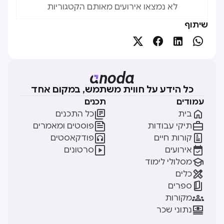
לא נמצאו אירועים מאותם הקטגוריות
שיתוף




כל הידע על חווית משתמש, במקום אחד
עמודים
תכנים


בית
כל התכנים


תיקי עבודות
פוסטים ומאמרים


קורות חיים
פודקאסטים


אירועים
סרטונים

מסלולי לימוד

כלים

ספרים

מקורות

נתוני שכר