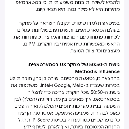
ולהביא לשולחן תובנות משמעותיות, כי בסטארטאפ,
מהירות היא לא מילה גסה, היא תנאי קיום.
במיטאפ תלמדו שיטות, תקבלו השראה על מחקר
בעולם הסטארטאפים, ותשתתפו בשולחנות עגולים
לשיחות פתוחות עם המרצות והמרצה, שפותחות את
הראש ומאפשרות שיח אמיתי בין חוקרים, PMים,
מעצבים וכל צוות המוצר.
גישת ה-50:50 של מחקר UX בסטארטאפים:
Method & Influence
בהרצאה זו, נטאשה מרטינוב ושירה בן כהן, חוקרות UX
בכירות שעבדו ב-Google, Melio ו-Intel, משתפות את
גישת ה-50:50 שכל חוקרת צריכה כדי להצליח
בסטארטאפ. איך מאזנים בין מתודולוגיה (המלך) לבין
השפעה ובניית מערכות יחסים (המלכה), ואיך הופכים
כאוס לבהירות שמניעה אימפקט אסטרטגי. הן יציגו
כלים פרקטיים כמו תעדוף בשיטת P-Score, תרגיל
ההנחה המסוכנת ביותר, ואיך לארגן ולשתף ידע