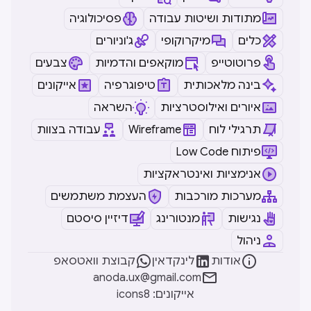
מתודות ושיטות עבודה
פסיכולוגיה
כלים
מיקרוקופי
ג'וניורים
פרוטוטייפ
מוקאפים והדמיות
צבעים
בינה מלאכותית
טיפוגרפיה
אייקונים
איורים ואילוסטרציות
השראה
תרגילי לוח
Wireframe
עבודה בצוות
Low Code פיתוח
אנימציות ואינטראקציות
מערכות מורכבות
העצמת משתמשים
נגישות
מנטורינג
דיזיין סיסטם
ניהול



אודות
לינקדאין
קבוצת וואטסאפ

anoda.ux@gmail.com
icons8 :אייקונים