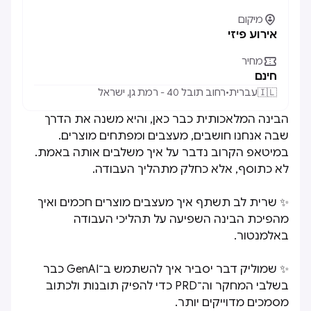

מיקום
אירוע פיזי

מחיר
חינם
🇮🇱
עברית
•
רחוב תובל 40 - רמת גן, ישראל
הבינה המלאכותית כבר כאן, והיא משנה את הדרך
שבה אנחנו חושבים, מעצבים ומפתחים מוצרים.
במיטאפ הקרוב נדבר על איך משלבים אותה באמת.
לא כתוסף, אלא כחלק מתהליך העבודה.
✨ שרית לב תשתף איך מעצבים מוצרים חכמים ואיך
מהפיכת הבינה השפיעה על תהליכי העבודה
באלמנטור.
✨ שמוליק דבר יסביר איך להשתמש ב־GenAI כבר
בשלבי המחקר וה־PRD כדי להפיק תובנות ולכתוב
מסמכים מדוייקים יותר.