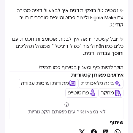
✨ נסטיה גולובוצקי תדגים איך לבצע ולידציה מהירה
עם Figma Make וליצור פרוטוטייפים מורכבים בוייב
קודינג.
✨ יובל קשטכר יראה איך לבנות אוטומציות חכמות עם
כלים כמו n8n וליצור “כפיל דיגיטלי” שמנהל תהליכים
וחוסך עבודה ידנית.
הולך להיות כיף ומעניין בטירוף כמו תמיד!
אירועים מאותן קטגוריות
בינה מלאכותית
מתודות ושיטות עבודה
מחקר
פרוטוטייפ
😮
לא נמצאו אירועים מאותם הקטגוריות
שיתוף



