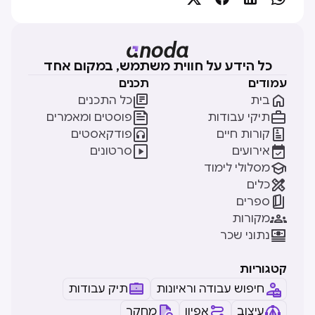
כל הידע על חווית משתמש, במקום אחד
עמודים
תכנים


בית
כל התכנים


תיקי עבודות
פוסטים ומאמרים


קורות חיים
פודקאסטים


אירועים
סרטונים

מסלולי לימוד

כלים

ספרים

מקורות

נתוני שכר
קטגוריות
חיפוש עבודה וראיונות
תיק עבודות
עיצוב
אפיון
מחקר