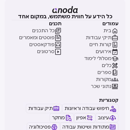
כל הידע על חווית משתמש, במקום אחד
עמודים
תכנים


בית
כל התכנים


תיקי עבודות
פוסטים ומאמרים


קורות חיים
פודקאסטים


אירועים
סרטונים

מסלולי לימוד

כלים

ספרים

מקורות

נתוני שכר
קטגוריות
חיפוש עבודה וראיונות
תיק עבודות
עיצוב
אפיון
מחקר
מתודות ושיטות עבודה
פסיכולוגיה