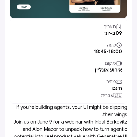

תאריך
09
ב-
יוני

שעה
18:45
-
18:00

מיקום
אירוע אונליין

מחיר
חינם
🇮🇱
עברית
​If you're building agents, your UI might be clipping
their wings.
​Join us on June 9 for a webinar with Inbal Berkovitz
and Alon Mazor to unpack how to turn agentic
potential into real product value with Generative UI